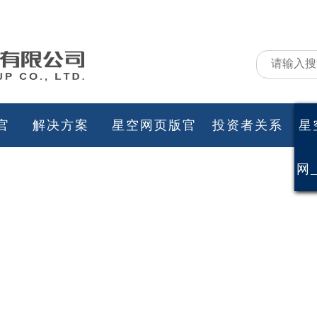
官
解决方案
星空网页版官
投资者关系
星
国)
网_星空(中国)
网