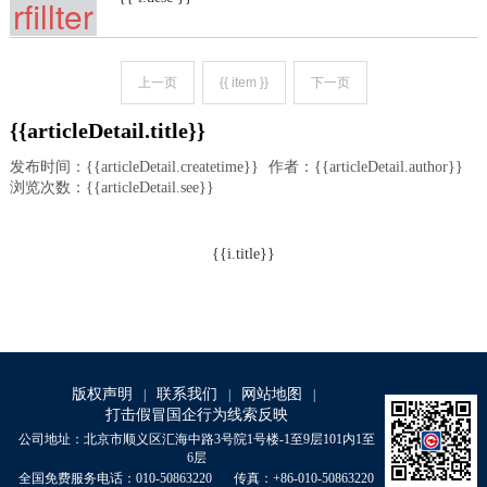
rfillter
')}}
(i.cre
{{timerfillte
R(i.createtime
上一页
{{ item }}
下一页
ateti
,'M')}}
{{timerfillte
{{articleDetail.title}}
R(i.createtime
me,'D
,'Y')}}
发布时间：{{articleDetail.createtime}}
作者：{{articleDetail.author}}
')}}
浏览次数：{{articleDetail.see}}
{{timerfillte
R(i.createtime
{{i.title}}
,'M')}}
{{timerfillte
R(i.createtime
,'Y')}}
版权声明
联系我们
网站地图
|
|
|
打击假冒国企行为线索反映
公司地址：北京市顺义区汇海中路3号院1号楼-1至9层101内1至
6层
全国免费服务电话：010-50863220
传真：+86-010-50863220